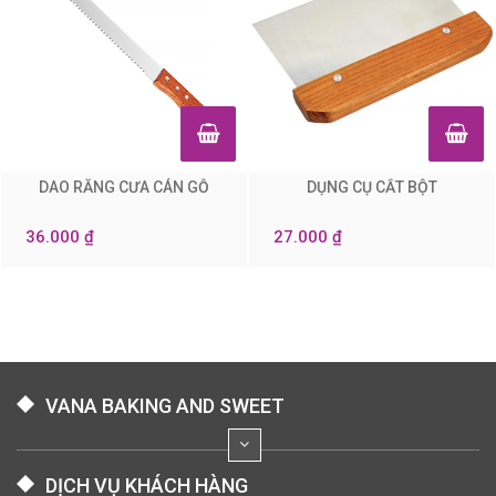
DAO RĂNG CƯA CÁN GỖ
DỤNG CỤ CẮT BỘT
0
0
36.000 ₫
27.000 ₫
VANA BAKING AND SWEET
DỊCH VỤ KHÁCH HÀNG