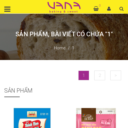
0
SẢN PHẨM, BÀI VIẾT CÓ CHỨA "1"
Home
1
1
2
>
SẢN PHẨM