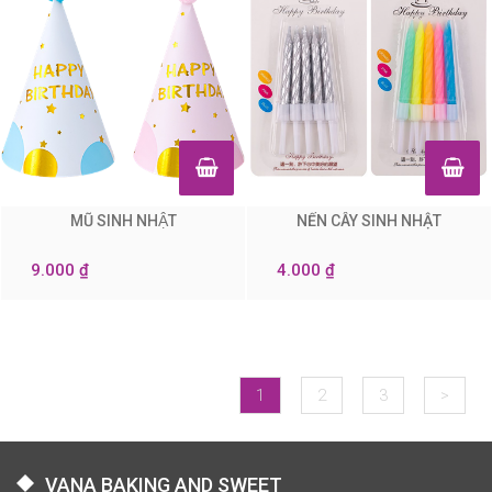
MŨ SINH NHẬT
NẾN CÂY SINH NHẬT
0
0
9.000 ₫
4.000 ₫
1
2
3
>
VANA BAKING AND SWEET