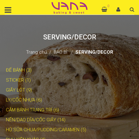
0
SERVING/DECOR
Trang chủ
BAO BÌ
SERVING/DECOR
ĐẾ BÁNH (3)
STICKER (1)
GIẤY LÓT (9)
LY/CỐC NHỰA (6)
CẮM BÁNH TRANG TRÍ (6)
NẾN/DAO DĨA/CỐC GIẤY (14)
HŨ SỮA CHUA/PUDDING/CARAMEN (5)