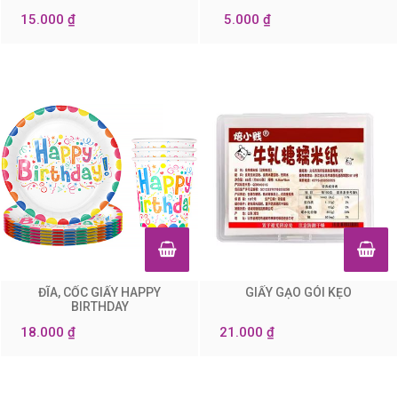
15.000 ₫
5.000 ₫
ĐĨA, CỐC GIẤY HAPPY
GIẤY GẠO GÓI KẸO
0
0
BIRTHDAY
18.000 ₫
21.000 ₫