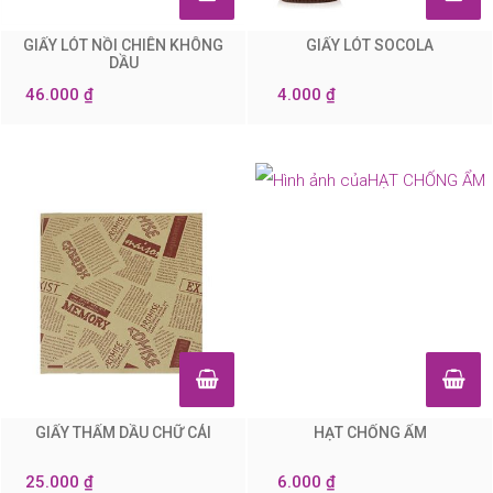
GIẤY LÓT NỒI CHIÊN KHÔNG
GIẤY LÓT SOCOLA
0
0
DẦU
46.000 ₫
4.000 ₫
GIẤY THẤM DẦU CHỮ CÁI
HẠT CHỐNG ẨM
0
0
25.000 ₫
6.000 ₫