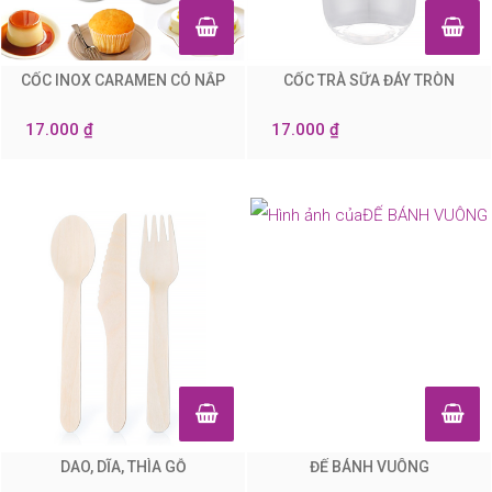
CỐC INOX CARAMEN CÓ NẮP
CỐC TRÀ SỮA ĐÁY TRÒN
0
0
17.000 ₫
17.000 ₫
DAO, DĨA, THÌA GỖ
ĐẾ BÁNH VUÔNG
0
0