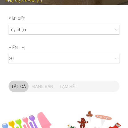
PHỤ KIỆN KHÁC (4)
SẮP XẾP
HIỂN THỊ
TẤT CẢ
ĐANG BÁN
TẠM HẾT