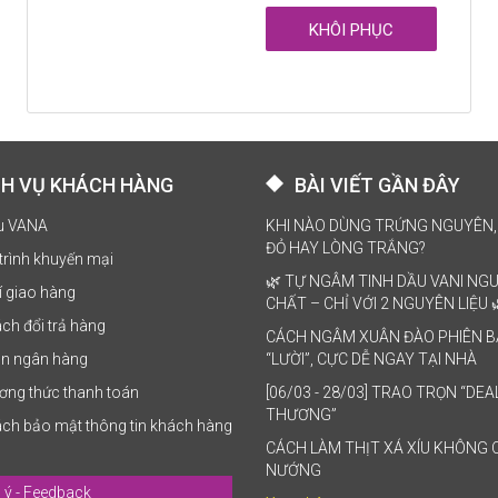
CH VỤ KHÁCH HÀNG
BÀI VIẾT GẦN ĐÂY
ệu VANA
KHI NÀO DÙNG TRỨNG NGUYÊN,
ĐỎ HAY LÒNG TRẮNG?
trình khuyến mại
🌿 TỰ NGÂM TINH DẦU VANI NG
í giao hàng
CHẤT – CHỈ VỚI 2 NGUYÊN LIỆU 
ch đổi trả hàng
CÁCH NGÂM XUÂN ĐÀO PHIÊN 
ản ngân hàng
“LƯỜI”, CỰC DỄ NGAY TẠI NHÀ
ơng thức thanh toán
[06/03 - 28/03] TRAO TRỌN “DEA
THƯƠNG”
ách bảo mật thông tin khách hàng
CÁCH LÀM THỊT XÁ XÍU KHÔNG 
NƯỚNG
ý - Feedback