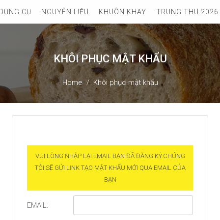
DỤNG CỤ
NGUYÊN LIỆU
KHUÔN KHAY
TRUNG THU 2026
KHÔI PHỤC MẬT KHẨU
Home
Khôi phục mật khẩu
VUI LÒNG NHẬP LẠI EMAIL BẠN ĐÃ ĐĂNG KÝ.CHÚNG
TÔI SẼ GỬI LINK TẠO MẬT KHẨU MỚI QUA EMAIL CỦA
BẠN
EMAIL: