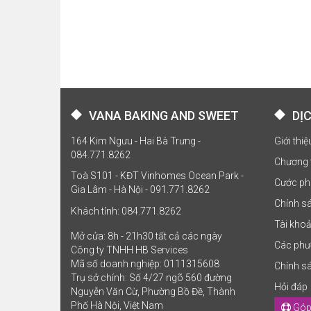
VANA BAKING AND SWEET
DỊ
164 Kim Ngưu - Hai Bà Trưng -
Giới thi
084.771.8262
Chương 
Toà S101 - KĐT Vinhomes Ocean Park -
Cước ph
Gia Lâm - Hà Nội - 091.771.8262
Chính sá
Khách tỉnh: 084.771.8262
Tài kho
Mở cửa: 8h - 21h30 tất cả các ngày
Các phư
Công ty TNHH HB Services
Mã số doanh nghiệp: 0111315608
Chính s
Trụ sở chính: Số 4/27 ngõ 560 đường
Hỏi đáp
Nguyễn Văn Cừ, Phường Bồ Đề, Thành
Phố Hà Nội, Việt Nam
Góp 