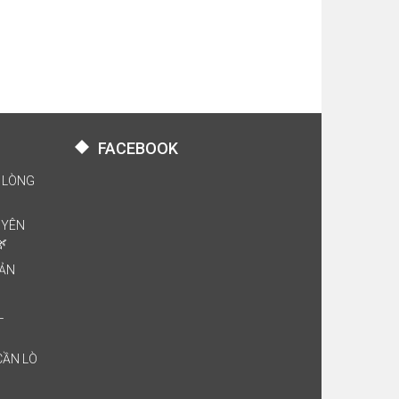
FACEBOOK
 LÒNG
UYÊN
🌿
BẢN
L
CẦN LÒ