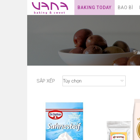
BAKING TODAY
BAO BÌ
Tra
SẮP XẾP