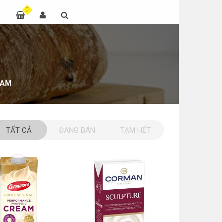
0
EAM
TẤT CẢ
ĐANG BÁN
TẠM HẾT