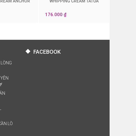
CREAM ANCHOR
WHIPPING CREAM TATUA
0
176.000 ₫
FACEBOOK
 LÒNG
UYÊN
🌿
BẢN
L
CẦN LÒ