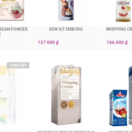
CREAM POWDER
KEM XỊT EMBORG
WHIPPING C
0
0
X
127.000 ₫
166.000 ₫
TẠM HẾT