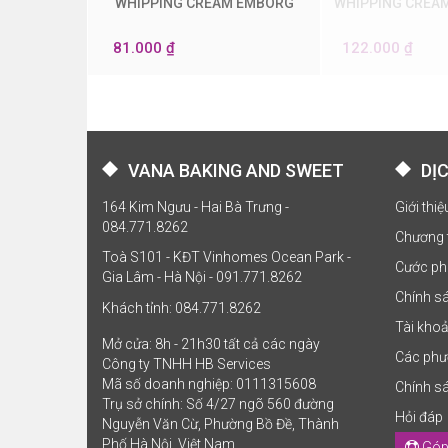
WHIPPING CREAM EMBORG
WHIPPING CREAM
0
1
81.000 ₫
122.000 ₫
VANA BAKING AND SWEET
DỊ
164 Kim Ngưu - Hai Bà Trưng -
Giới thi
084.771.8262
Chương 
Toà S101 - KĐT Vinhomes Ocean Park -
Cước ph
Gia Lâm - Hà Nội - 091.771.8262
Chính sá
Khách tỉnh: 084.771.8262
Tài kho
Mở cửa: 8h - 21h30 tất cả các ngày
Các phư
Công ty TNHH HB Services
Mã số doanh nghiệp: 0111315608
Chính s
Trụ sở chính: Số 4/27 ngõ 560 đường
Hỏi đáp
Nguyễn Văn Cừ, Phường Bồ Đề, Thành
Phố Hà Nội, Việt Nam
Góp 