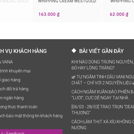
 MILLAC GOLD
WHIPPING CREAM WESTGOLD
WHIPPING 
0
0
163.000 ₫
62.000 ₫
CH VỤ KHÁCH HÀNG
BÀI VIẾT GẦN ĐÂY
ệu VANA
KHI NÀO DÙNG TRỨNG NGUYÊN,
ĐỎ HAY LÒNG TRẮNG?
trình khuyến mại
🌿 TỰ NGÂM TINH DẦU VANI NG
í giao hàng
CHẤT – CHỈ VỚI 2 NGUYÊN LIỆU 
ch đổi trả hàng
CÁCH NGÂM XUÂN ĐÀO PHIÊN 
ản ngân hàng
“LƯỜI”, CỰC DỄ NGAY TẠI NHÀ
ơng thức thanh toán
[06/03 - 28/03] TRAO TRỌN “DEA
THƯƠNG”
ách bảo mật thông tin khách hàng
CÁCH LÀM THỊT XÁ XÍU KHÔNG 
NƯỚNG
ý - Feedback