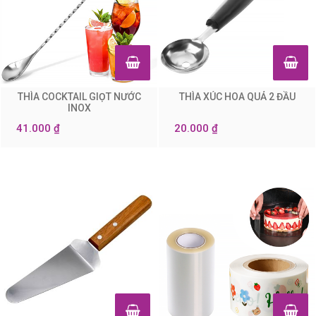
THÌA COCKTAIL GIỌT NƯỚC
THÌA XÚC HOA QUẢ 2 ĐẦU
0
0
INOX
41.000 ₫
20.000 ₫