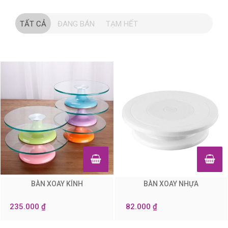
TẤT CẢ
ĐANG BÁN
TẠM HẾT
BÀN XOAY KÍNH
BÀN XOAY NHỰA
0
0
235.000 ₫
82.000 ₫