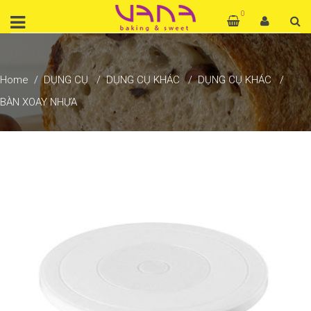
0
Home
DỤNG CỤ
DỤNG CỤ KHÁC
DỤNG CỤ KHÁC
BÀN XOAY NHỰA