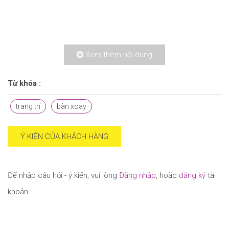
Xem thêm nội dung
Từ khóa :
trang trí
bàn xoay
Ý KIẾN CỦA KHÁCH HÀNG
Để nhập câu hỏi - ý kiến, vui lòng
Đăng nhập
, hoặc
đăng ký
tài
khoản