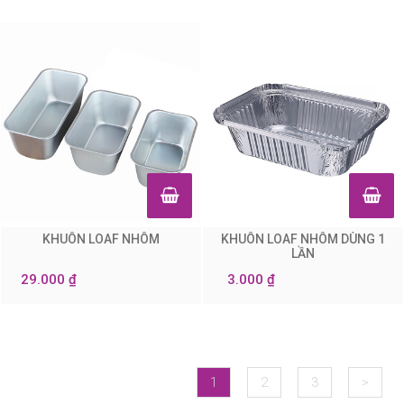
KHUÔN LOAF NHÔM
KHUÔN LOAF NHÔM DÙNG 1
0
0
LẦN
29.000 ₫
3.000 ₫
1
2
3
>