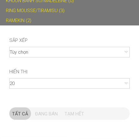
KHUÔN BÁNH SÒ/MADELEINE (0)
RING MOUSSE/TIRAMISU (3)
RAMEKIN (2)
SẮP XẾP
HIỂN THỊ
TẤT CẢ
ĐANG BÁN
TẠM HẾT