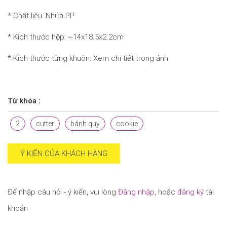
* Chất liệu: Nhựa PP
* Kích thước hộp: ~14x18.5x2.2cm
* Kích thước từng khuôn: Xem chi tiết trong ảnh
Từ khóa :
2
cutter
bánh quy
cookie
Ý KIẾN CỦA KHÁCH HÀNG
Để nhập câu hỏi - ý kiến, vui lòng
Đăng nhập
, hoặc
đăng ký
tài
khoản