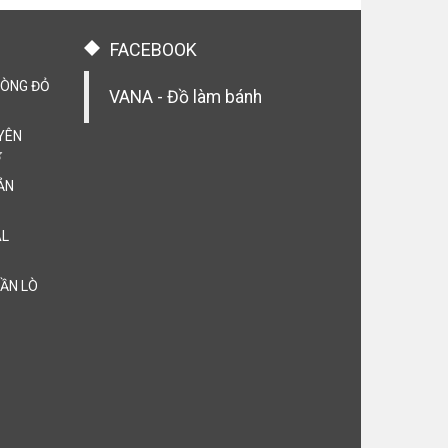
FACEBOOK
LÒNG ĐỎ
VANA - Đồ làm bánh
YÊN

ẢN
AL
CẦN LÒ