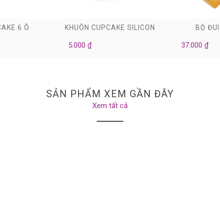
0
0
AKE 6 Ô
KHUÔN CUPCAKE SILICON
BỘ ĐUI
5.000 ₫
37.000 ₫
SẢN PHẨM XEM GẦN ĐÂY
Xem tất cả