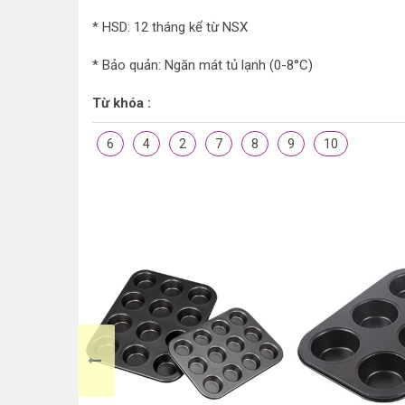
* HSD: 12 tháng kể từ NSX
* Bảo quản: Ngăn mát tủ lạnh (0-8°C)
Từ khóa :
6
4
2
7
8
9
10