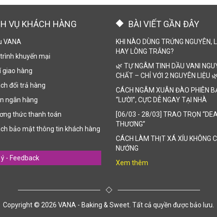
CH VỤ KHÁCH HÀNG
BÀI VIẾT GẦN ĐÂY
ệu VANA
KHI NÀO DÙNG TRỨNG NGUYÊN, 
HAY LÒNG TRẮNG?
trình khuyến mại
🌿 TỰ NGÂM TINH DẦU VANI NGU
 giao hàng
CHẤT – CHỈ VỚI 2 NGUYÊN LIỆU 
ch đổi trả hàng
CÁCH NGÂM XUÂN ĐÀO PHIÊN B
ản ngân hàng
“LƯỜI”, CỰC DỄ NGAY TẠI NHÀ
ơng thức thanh toán
[06/03 - 28/03] TRAO TRỌN “DE
THƯƠNG”
ch bảo mật thông tin khách hàng
CÁCH LÀM THỊT XÁ XÍU KHÔNG 
NƯỚNG
ý - Feedback
Xem thêm
Copyright © 2026 VANA - Baking & Sweet. Tất cả quyền được bảo lưu.