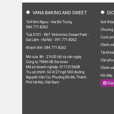
VANA BAKING AND SWEET
DỊ
164 Kim Ngưu - Hai Bà Trưng -
Giới thi
084.771.8262
Chương 
Toà S101 - KĐT Vinhomes Ocean Park -
Cước phí
Gia Lâm - Hà Nội - 091.771.8262
Chính sá
Khách tỉnh: 084.771.8262
Tài kho
Mở cửa: 8h - 21h30 tất cả các ngày
Các phư
Công ty TNHH HB Services
Mã số doanh nghiệp: 0111315608
Chính sá
Trụ sở chính: Số 4/27 ngõ 560 đường
Hỏi đáp
Nguyễn Văn Cừ, Phường Bồ Đề, Thành
Phố Hà Nội, Việt Nam
Góp 