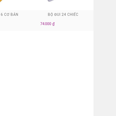
0
0
 6 CƠ BẢN
BỘ ĐUI 24 CHIẾC
HỘP GI
74.000 ₫
15.000 ₫