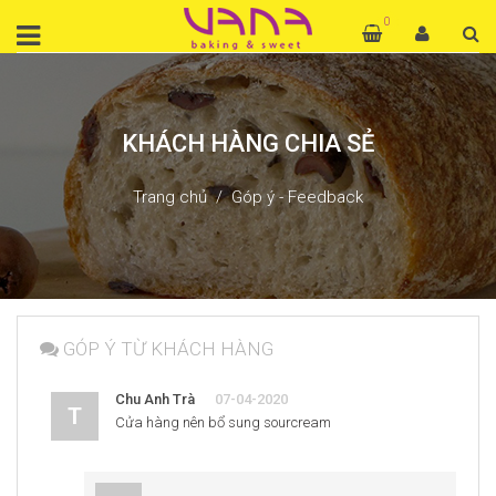
0
KHÁCH HÀNG CHIA SẺ
Trang chủ
Góp ý - Feedback
GÓP Ý TỪ KHÁCH HÀNG
Chu Anh Trà
07-04-2020
T
Cửa hàng nên bổ sung sourcream