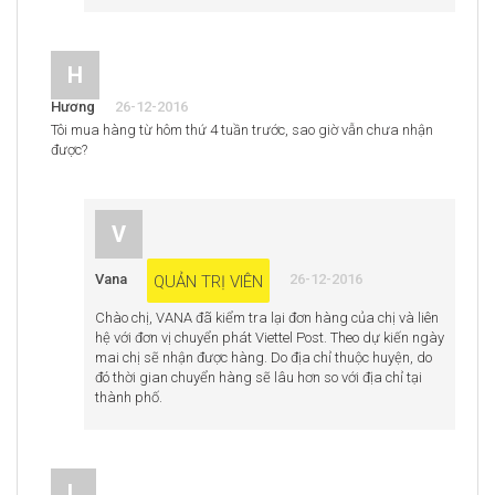
H
Hương
26-12-2016
Tôi mua hàng từ hôm thứ 4 tuần trước, sao giờ vẫn chưa nhận
được?
V
Vana
26-12-2016
QUẢN TRỊ VIÊN
Chào chị, VANA đã kiểm tra lại đơn hàng của chị và liên
hệ với đơn vị chuyển phát Viettel Post. Theo dự kiến ngày
mai chị sẽ nhận được hàng. Do địa chỉ thuộc huyện, do
đó thời gian chuyển hàng sẽ lâu hơn so với địa chỉ tại
thành phố.
L