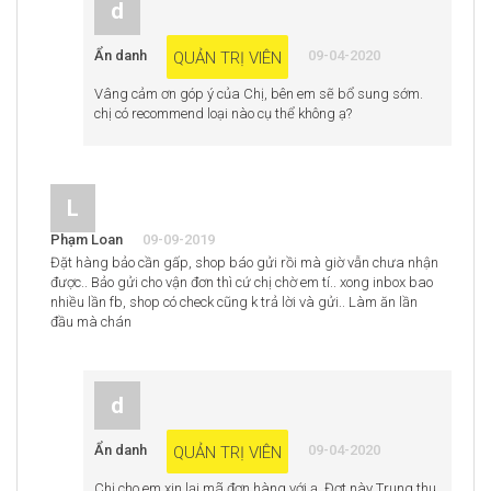
d
Ẩn danh
09-04-2020
QUẢN TRỊ VIÊN
Vâng cảm ơn góp ý của Chị, bên em sẽ bổ sung sớm.
chị có recommend loại nào cụ thể không ạ?
L
Phạm Loan
09-09-2019
Đặt hàng bảo cần gấp, shop báo gửi rồi mà giờ vẫn chưa nhận
được.. Bảo gửi cho vận đơn thì cứ chị chờ em tí.. xong inbox bao
nhiều lần fb, shop có check cũng k trả lời và gửi.. Làm ăn lần
đầu mà chán
d
Ẩn danh
09-04-2020
QUẢN TRỊ VIÊN
Chị cho em xin lại mã đơn hàng với ạ. Đợt này Trung thu