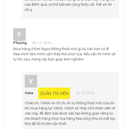
cao điểm quá, có thể bên em cũng thiếu sót. Rất xin lỗi
chị ạ
P
Phương
26-12-2016
Mua hàng ở Kim Ngưu không thoải mái gì cả, các bạn cứ đi
theo mình làm mình cảm thấy khó chọn lựa. Nếu cần thì mình sẽ
tự hỏi sau, mong các bạn giúp kinh nghiệm.
V
Vana
26-12-2016
QUẢN TRỊ VIÊN
Chào chị. VANA xin lỗi chị về sự không thoải mái của chị
khi mua hàng tại VANA. VANA sẽ nhắc nhở nhân viên về
việc này, để đảm bảo được việc tạo không gian riêng tư
cho khách hàng chọn lựa hàng hóa cũng như có mặt kịp
thời để hỗ trợ khi cần thiết.