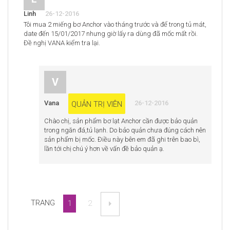
Linh
26-12-2016
Tôi mua 2 miếng bơ Anchor vào tháng trước và để trong tủ mát,
date đến 15/01/2017 nhưng giờ lấy ra dùng đã mốc mất rồi.
Đề nghị VANA kiểm tra lại.
V
Vana
26-12-2016
QUẢN TRỊ VIÊN
Chào chị, sản phẩm bơ lạt Anchor cần được bảo quản
trong ngăn đá,tủ lạnh. Do bảo quản chưa đúng cách nên
sản phẩm bị mốc. Điều này bên em đã ghi trên bao bì,
lần tới chị chú ý hơn về vấn đề bảo quản ạ.
TRANG
1
2