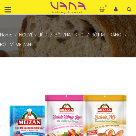
0
Home
NGUYÊN LIỆU
BỘT/HẠT KHÔ
BỘT MÌ TRẮNG
BỘT MÌ MEIZAN