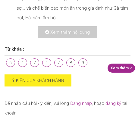
sợi… và chế biến các món ăn trong gia đình như Gà tẩm
bột, Hải sản tẩm bột…
Số 13: Dùng làm các loại bánh sandwich, baguette
Xem thêm nội dung
Pháp, bánh pizza, pastries, brioche, bánh mì ngọt và các
loại bánh mì khác…
Từ khóa :
* Bảo quản: Nơi khô ráo, thoáng mát, tránh nhiệt độ cao
6
4
2
1
7
8
9
Ý KIẾN CỦA KHÁCH HÀNG
Để nhập câu hỏi - ý kiến, vui lòng
Đăng nhập
, hoặc
đăng ký
tài
khoản