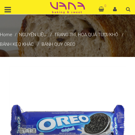
0
Home
NGUYÊN LIỆU
TRANG TRÍ, HOA QUẢ TƯƠI/KHÔ
BÁNH KẸO KHÁC
BÁNH QUY OREO