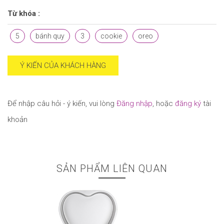
Từ khóa :
5
bánh quy
3
cookie
oreo
Ý KIẾN CỦA KHÁCH HÀNG
Để nhập câu hỏi - ý kiến, vui lòng
Đăng nhập
, hoặc
đăng ký
tài
khoản
SẢN PHẨM LIÊN QUAN