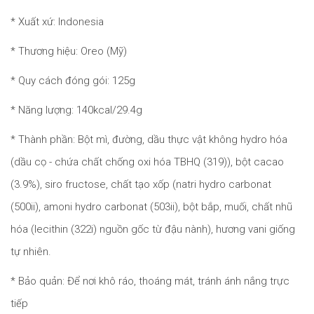
* Xuất xứ: Indonesia
* Thương hiệu: Oreo (Mỹ)
* Quy cách đóng gói: 125g
* Năng lượng: 140kcal/29.4g
* Thành phần: Bột mì, đường, dầu thực vật không hydro hóa
(dầu cọ - chứa chất chống oxi hóa TBHQ (319)), bột cacao
(3.9%), siro fructose, chất tạo xốp (natri hydro carbonat
(500ii), amoni hydro carbonat (503ii), bột bắp, muối, chất nhũ
hóa (lecithin (322i) nguồn gốc từ đậu nành), hương vani giống
tự nhiên.
* Bảo quản: Để nơi khô ráo, thoáng mát, tránh ánh nắng trực
tiếp