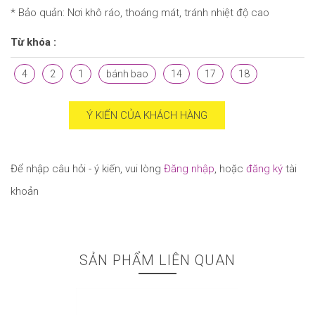
* Bảo quản: Nơi khô ráo, thoáng mát, tránh nhiệt độ cao
Từ khóa :
4
2
1
bánh bao
14
17
18
Ý KIẾN CỦA KHÁCH HÀNG
Để nhập câu hỏi - ý kiến, vui lòng
Đăng nhập
, hoặc
đăng ký
tài
khoản
SẢN PHẨM LIÊN QUAN