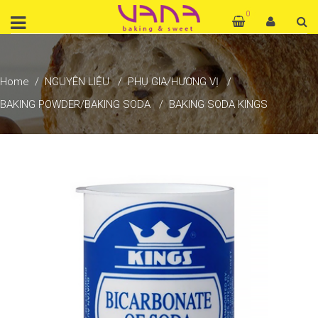
0
Home
NGUYÊN LIỆU
PHỤ GIA/HƯƠNG VỊ
BAKING POWDER/BAKING SODA
BAKING SODA KINGS