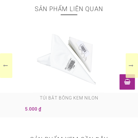
Ngoài công dụng chủ yếu được dùng trong bánh nó còn
SẢN PHẨM LIÊN QUAN
được sử dụng rộng rãi trong đời sống hằng ngày như: Để
làm trắng răng, làm đẹp, lau chùi, tẩy rửa...
* Bảo quản: Nơi khô ráo, thoáng mát và tránh nhiệt độ cao
0
TÚI BẮT BÔNG KEM NILON
5.000 ₫