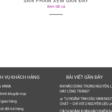
SẢN PHẨM XEM GẦN ĐÂY
Xem tất cả
CH VỤ KHÁCH HÀNG
BÀI VIẾT GẦN ĐÂY
ệu VANA
KHI NÀO DÙNG TRỨNG NGUYÊN, 
HAY LÒNG TRẮNG?
trình khuyến mại
🌿 TỰ NGÂM TINH DẦU VANI NGU
 giao hàng
CHẤT – CHỈ VỚI 2 NGUYÊN LIỆU 
ch đổi trả hàng
CÁCH NGÂM XUÂN ĐÀO PHIÊN B