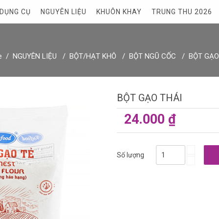
DỤNG CỤ
NGUYÊN LIỆU
KHUÔN KHAY
TRUNG THU 2026
e
NGUYÊN LIỆU
BỘT/HẠT KHÔ
BỘT NGŨ CỐC
BỘT GẠO
BỘT GẠO THÁI
24.000 ₫
Số lượng