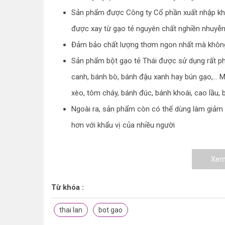
Sản phẩm được Công ty Cổ phần xuất nhập khẩ
được xay từ gạo tẻ nguyên chất nghiền nhuyễn
Đảm bảo chất lượng thơm ngon nhất mà không
Sản phẩm bột gạo tẻ Thái được sử dụng rất ph
canh, bánh bò, bánh đậu xanh hay bún gạo,... 
xèo, tôm cháy, bánh đúc, bánh khoái, cao lầu,
Ngoài ra, sản phẩm còn có thể dùng làm giảm
hơn với khẩu vị của nhiều người
* Bảo quản: Nơi khô ráo, thoáng mát và tránh nhiệt 
Xem 
Từ khóa :
thai lan
bot gao