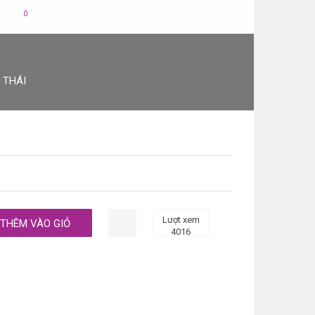
0
 THÁI
Lượt xem
4016