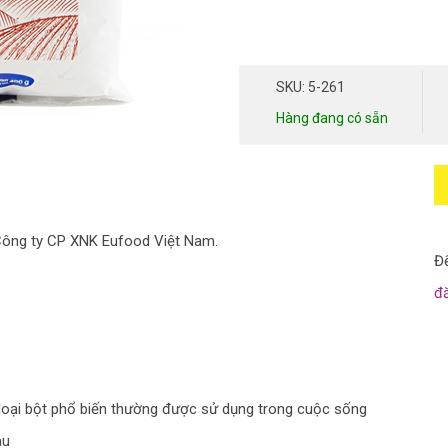
SKU: 5-261
Hàng đang có sẵn
i Công ty CP XNK Eufood Việt Nam.
Để
đ
t loại bột phổ biến thường được sử dụng trong cuộc sống
au