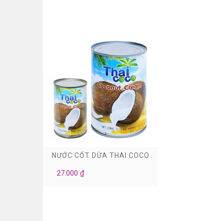
0
NƯỚC CỐT DỪA THAI COCO
27.000 ₫