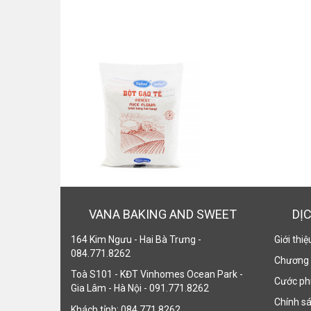
VANA BAKING AND SWEET
DỊ
164 Kim Ngưu - Hai Bà Trưng -
Giới thi
084.771.8262
Chương 
Toà S101 - KĐT Vinhomes Ocean Park -
Cước phí
Gia Lâm - Hà Nội - 091.771.8262
Chính sá
Khách tỉnh: 084.771.8262