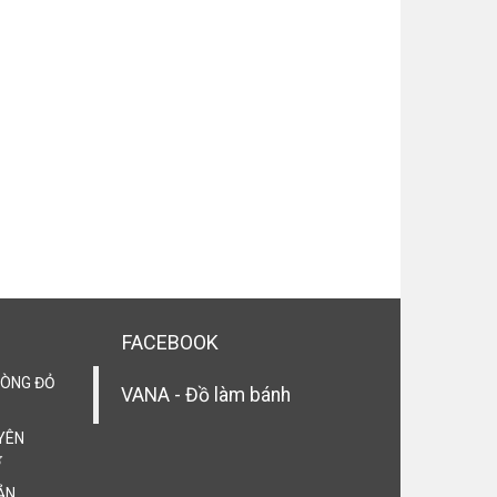
FACEBOOK
LÒNG ĐỎ
VANA - Đồ làm bánh
YÊN

ẢN