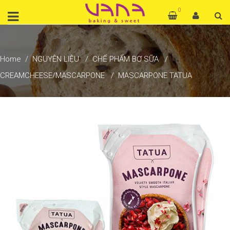
0
Home
NGUYÊN LIỆU
CHẾ PHẨM BƠ SỮA
CREAMCHEESE/MASCARPONE
MASCARPONE TATUA