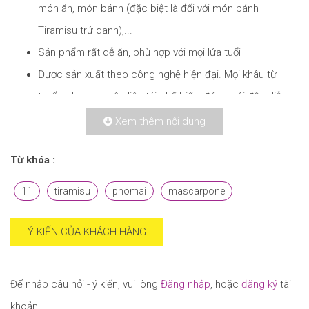
món ăn, món bánh (đặc biệt là đối với món bánh
Tiramisu trứ danh),...
Sản phẩm rất dễ ăn, phù hợp với mọi lứa tuổi
Được sản xuất theo công nghệ hiện đại. Mọi khâu từ
tuyển chọn nguyên liệu tới chế biến, đóng gói đều diễn ra
khép kín dưới sự giám sát và kiểm tra nghiêm ngặt của
Xem thêm nội dung
các chuyên gia về công nghệ thực phẩm, đảm bảo an
Từ khóa :
toàn cho sức khỏe người tiêu dùng
* Bảo quản: Ngăn mát tủ lạnh (2 - 7°C). Sau khi mở nắp, tiếp
11
tiramisu
phomai
mascarpone
tục bảo quản trong tủ lạnh và sử dụng hết trong vòng 3 -
Ý KIẾN CỦA KHÁCH HÀNG
5 ngày
Để nhập câu hỏi - ý kiến, vui lòng
Đăng nhập
, hoặc
đăng ký
tài
khoản