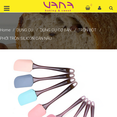
0
Home
DỤNG CỤ
DỤNG CỤ CƠ BẢN
TRỘN BỘT
PHỚI TRỘN SILICON CÁN NÂU