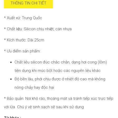
THÔNG TIN CHI TIẾT
* Xuất xứ: Trung Quốc
* Chất liệu: Silicon chịu nhiệt, cán nhựa
* Kích thước: Dài 25cm
* Ưu điểm sản phẩm:
Chất liệu silicon đúc chắc chắn, dạng hơi cong (lõm)
tiện dụng khi múc bột hoặc các nguyên liệu khác
Độ bền lâu, phới chịu được ở nhiệt độ cao mà không
nóng chảy hay độc hại
* Bảo quản: Nơi khô ráo, thoáng mát và tránh tiếp xúc trực tiếp
với lửa. Chú ý vệ sinh sạch sẽ sau khi sử dụng
Từ khóa :