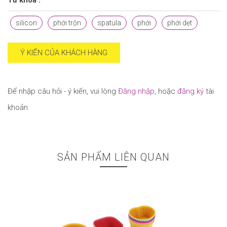
silicon
phới trộn
spatula
phới
phới dẹt
Ý KIẾN CỦA KHÁCH HÀNG
Để nhập câu hỏi - ý kiến, vui lòng
Đăng nhập
, hoặc
đăng ký
tài
khoản
SẢN PHẨM LIÊN QUAN