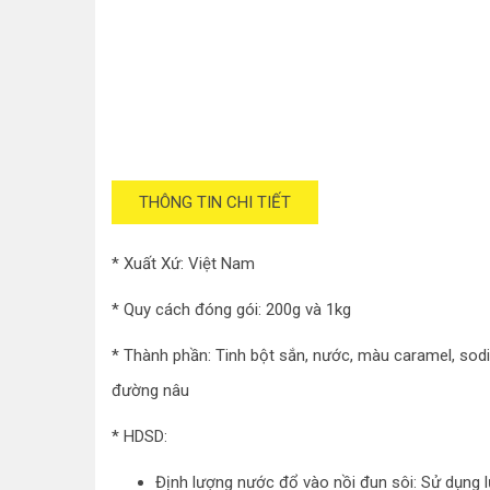
THÔNG TIN CHI TIẾT
* Xuất Xứ: Việt Nam
* Quy cách đóng gói: 200g và 1kg
* Thành phần: Tinh bột sắn, nước, màu caramel, sod
đường nâu
* HDSD:
Định lượng nước đổ vào nồi đun sôi: Sử dụng 