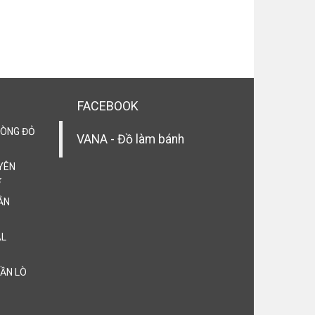
FACEBOOK
LÒNG ĐỎ
VANA - Đồ làm bánh
YÊN

ẢN
AL
CẦN LÒ