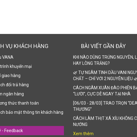
CH VỤ KHÁCH HÀNG
BÀI VIẾT GẦN ĐÂY
ệu VANA
KHI NÀO DÙNG TRỨNG NGUYÊN, 
HAY LÒNG TRẮNG?
trình khuyến mại
🌿 TỰ NGÂM TINH DẦU VANI NGU
 giao hàng
CHẤT – CHỈ VỚI 2 NGUYÊN LIỆU 
ch đổi trả hàng
CÁCH NGÂM XUÂN ĐÀO PHIÊN B
ản ngân hàng
“LƯỜI”, CỰC DỄ NGAY TẠI NHÀ
ơng thức thanh toán
[06/03 - 28/03] TRAO TRỌN “DE
THƯƠNG”
ch bảo mật thông tin khách hàng
CÁCH LÀM THỊT XÁ XÍU KHÔNG 
NƯỚNG
 - Feedback
Xem thêm