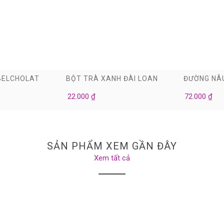
0
0
BELCHOLAT
BỘT TRÀ XANH ĐÀI LOAN
ĐƯỜNG NÂ
Q
22.000 ₫
72.000 ₫
SẢN PHẨM XEM GẦN ĐÂY
Xem tất cả