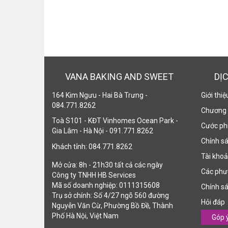
VANA BAKING AND SWEET
DỊ
164 Kim Ngưu - Hai Bà Trưng -
Giới thi
084.771.8262
Chương 
Toà S101 - KĐT Vinhomes Ocean Park -
Cước phí
Gia Lâm - Hà Nội - 091.771.8262
Chính sá
Khách tỉnh: 084.771.8262
Tài kho
Mở cửa: 8h - 21h30 tất cả các ngày
Các phư
Công ty TNHH HB Services
Mã số doanh nghiệp: 0111315608
Chính sá
Trụ sở chính: Số 4/27 ngõ 560 đường
Hỏi đáp
Nguyễn Văn Cừ, Phường Bồ Đề, Thành
Phố Hà Nội, Việt Nam
Góp ý