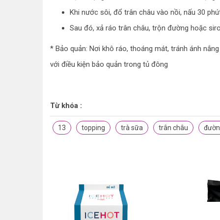
Khi nước sôi, đổ trân châu vào nồi, nấu 30 phút
Sau đó, xả ráo trân châu, trộn đường hoặc siro
* Bảo quản: Nơi khô ráo, thoáng mát, tránh ánh nắng
với điều kiện bảo quản trong tủ đông
Từ khóa :
13
topping
trà sữa
trân châu
đườn