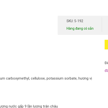
SKU: 5-192
Hàng đang có sẵn
Để
đ
ium carboxymethyl, cellulose, potassium sorbate, hương vị
lượng nước gấp 9 lần lượng trân châu