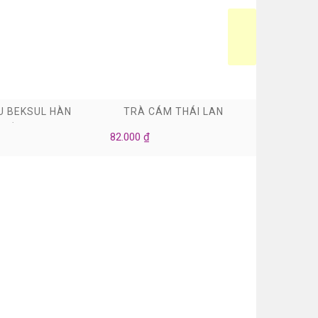
0
0
U BEKSUL HÀN
TRÀ CÁM THÁI LAN
TRÂN C
UỐC
82.000 ₫
24.000 ₫